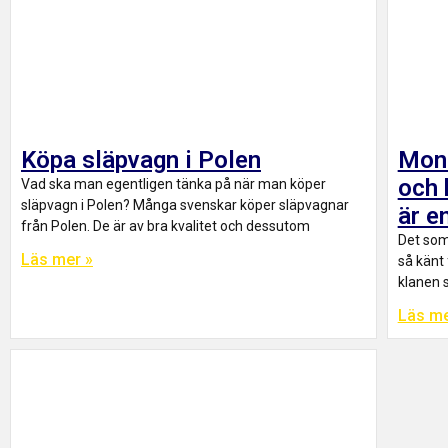
Köpa släpvagn i Polen
Mont
och 
Vad ska man egentligen tänka på när man köper
släpvagn i Polen? Många svenskar köper släpvagnar
är e
från Polen. De är av bra kvalitet och dessutom
Det som
Läs mer »
så känt 
klanen s
Läs me