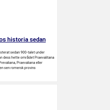
s historia sedan
sterat sedan 900-talet under
an dess hette området Praevalitana
Prevaliana, Praevaliana eller
r en sen romersk provins