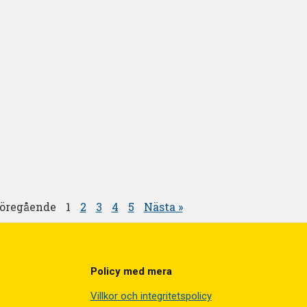
Föregående
1
2
3
4
5
Nästa »
Policy med mera
Villkor och integritetspolicy