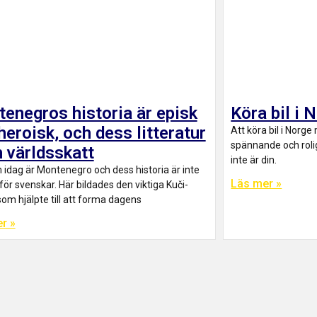
enegros historia är episk
Köra bil i 
heroisk, och dess litteratur
Att köra bil i Norg
spännande och rolig
n världsskatt
inte är din.
 idag är Montenegro och dess historia är inte
Läs mer »
för svenskar. Här bildades den viktiga Kuči-
om hjälpte till att forma dagens
r »