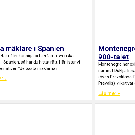
a mäklare i Spanien
Montenegro
900-talet
etar efter kunniga och erfarna svenska
i Spanien, så har du hittat rätt. Här listar vi
Montenegro har exi
ternativen ”de bästa mäklarna i
namnet Duklja. Inn
(även Prevalitana, 
r »
Prevalis), vilket va
Läs mer »