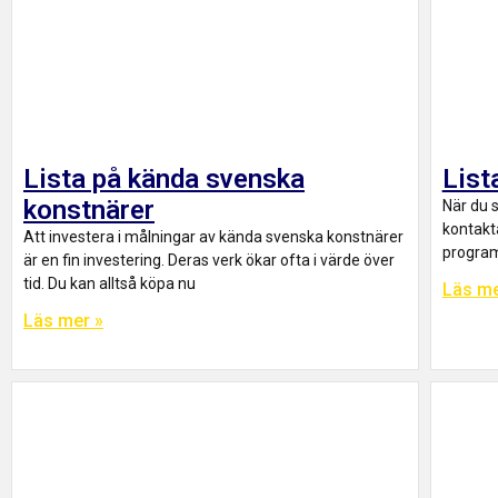
Lista på kända svenska
List
konstnärer
När du s
kontakta
Att investera i målningar av kända svenska konstnärer
program 
är en fin investering. Deras verk ökar ofta i värde över
tid. Du kan alltså köpa nu
Läs me
Läs mer »