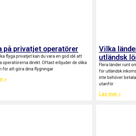
a på privatjet operatörer
Vilka lände
utländsk l
ka flyga privatjet kan du vara en god idé att
 operatörerna direkt. Oftast erbjuder de olika
Flera länder runt o
för att göra dina flygningar
för utländsk inkoms
inte behöver betal
r »
utanför
Läs mer »