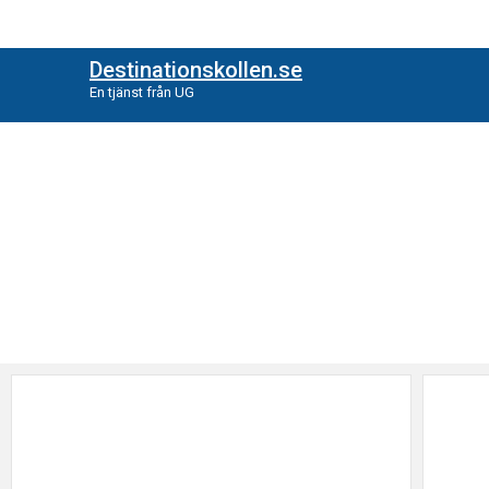
Destinationskollen.se
En tjänst från UG
Kategori: Internationel
Hitta nyheter enligt vald kategori, ettiket eller författare.