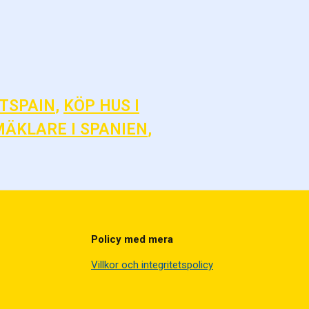
TSPAIN
,
KÖP HUS I
MÄKLARE I SPANIEN
,
Policy med mera
Villkor och integritetspolicy