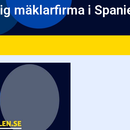
ig mäklarfirma i Spani