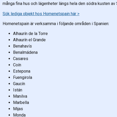
många fina hus och lägenheter längs hela den södra kusten av 
Sök lediga objekt hos Homenetspain här >
Homenetspain är verksamma i följande områden i Spanien:
Alhaurín de la Torre
Alhaurín el Grande
Benahavís
Benalmádena
Casares
Coín
Estepona
Fuengirola
Gaucín
Istán
Manilva
Marbella
Mijas
Monda