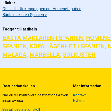
Länkar:
Officiella Utrikesgruppen om Homenetspain >
Bästa mäklare i Spanien >
Taggar till artikeln
BÄSTA MÄKLAREN I SPANIEN
,
HOMENE
SPANIEN
,
KÖPA LÄGENHET I SPANIEN
,
MALAGA
,
MARBELLA
,
SOLKUSTEN
Destinationskollen
Mer information
När du vill kontrollera destinationskraven
Kontakt
innan avresa.
Nyheter
Beställ destinationskoll