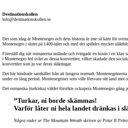
Destinationskollen
info@destinationskollen.se
Det som idag är Montenegro och dess historia är inte så känt för sven
Montenegro i slutet på 1400-talet och med det spilldes mycket släktblod
Föreställ dig när osmanerna anlände och tvingade en kusin i en klan sa
i Montenegro led svårt av dessa konvertiter, vilket skadade den sociala
konvertiter som ju var deras släktingar.
Det här hindrade samhället från att fungera normalt. Montenegrinerna vi
under en lång period. Montenegriner som ville försvara sitt land mot 
Det osmanska (turkiska) väldet försökte ockupera Montenegro gång på
”Turkar, ni borde skämmas!
Varför låter ni hela landet dränkas i s
Några rader ur The Mountain Wreath skriven av Petar II Petr