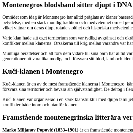
Montenegros blodsband sitter djupt i DNA
Området som idag är Montenegro har alltid präglats av klaner baserade
betydelse, med en stark muntlig tradition och medvetenhet om ett gem
vilket vittnar om deras djupt rotade stolthet och historiska medvetenhe
Varje klan hade sitt eget territorium som var tydligt avgränsat och 
konflikter mellan klanerna. Orsakerna till krig mellan varandra var häm
Muntliga berättelser och att föra dem vidare till sina barn har alltid v
generationer att vara lika modiga och försvara sitt blod, land och identi
Kuči-klanen i Montenegro
Kuči-klanen är en av de mest framstående klanerna i Montenegro, känd
försvara sina territorier och bevara sin självständighet. De deltog i fl
Kuči-klanen var organiserad i en stark klanstruktur med djupa familje
konflikter både inom och utanför klanen.
Framstående montenegrinska litterära ve
Marko Miljanov Popović (1833–1901)
är en framstående montenegrins