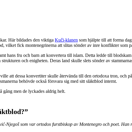
skar. Här bildades den viktiga
Kuči-klanen
som hjälpte till att forma d
, vilket fick montenegrinerna att slitas sönder av inre konflikter som på
mt hans fru och barn att konvertera till islam. Detta ledde till blodsk
 strukturen och enigheten. Deras land skulle slets sönder av stammarnas s
lle att dessa konvertiter skulle återvända till den ortodoxa tron, och på
osmanerna behövde också försvara sig med sitt släktblod internt.
 gång men de lyckades aldrig helt.
läktblod?”
ović-Njegoš som var ortodox furstbiskop av Montenegro och poet. Han 