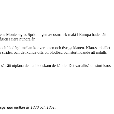
agens Montenegro. Spridningen av osmansk makt i Europa hade nått
gick i flera hundra år.
am och blodfejd mellan konvertiteten och övriga klanen. Klan-samhället
trider, och det kunde ofta bli blodbad och stort lidande att anfalla
 så sätt utplåna denna blodskam de kände. Det var alltså ett stort kaos
regerade mellan år 1830 och 1851.