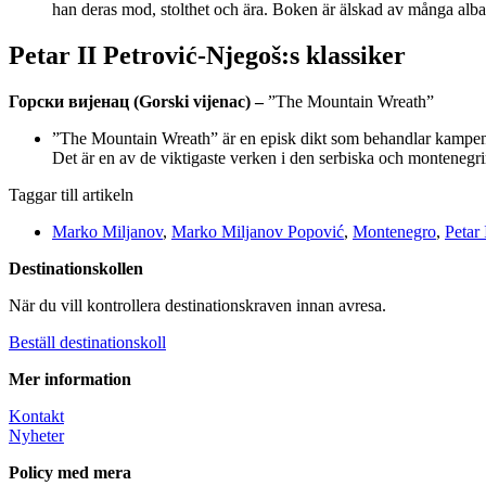
han deras mod, stolthet och ära. Boken är älskad av många alba
Petar II Petrović-Njegoš:s klassiker
Горски вијенац (Gorski vijenac) –
”The Mountain Wreath”
”The Mountain Wreath” är en episk dikt som behandlar kampen för
Det är en av de viktigaste verken i den serbiska och montenegrin
Taggar till artikeln
Marko Miljanov
,
Marko Miljanov Popović
,
Montenegro
,
Petar 
Destinationskollen
När du vill kontrollera destinationskraven innan avresa.
Beställ destinationskoll
Mer information
Kontakt
Nyheter
Policy med mera