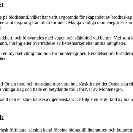
:t
 på blodsband, vilket har varit avgörande för skapandet av brödraskap 
ensamt ursprung från olika förfäder. Många vanliga montenegriner kan ex
t.
okränkbart, och försvarades med vapen och släktblod vid behov. Vad som
nd, intrång eller överträdelse av betesmarker eller andra rättigheter.
arit en mycket viktig tradition för montenegriner. Berättelser om förfädern
tet.
 för sitt mod och motstånd mot yttre hot, särskilt mot det Osmanska rik
era viktiga slag och hade en betydande roll i försvar av Montenegro.
band och en stark känsla av gemenskap. De följde en strikt kod av ära oc
rk
k författare, särskilt känd för sina bidrag till litteraturen och kulture