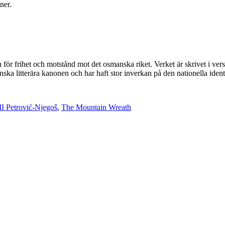
ner.
 frihet och motstånd mot det osmanska riket. Verket är skrivet i versfo
ska litterära kanonen och har haft stor inverkan på den nationella ident
II Petrović-Njegoš
,
The Mountain Wreath