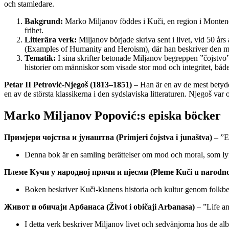
och stamledare.
Bakgrund:
Marko Miljanov föddes i Kuči, en region i Montene
frihet.
Litterära verk:
Miljanov började skriva sent i livet, vid 50 år
(Examples of Humanity and Heroism), där han beskriver den m
Tematik:
I sina skrifter betonade Miljanov begreppen ”čojstvo
historier om människor som visade stor mod och integritet, både
Petar II Petrović-Njegoš (1813–1851)
– Han är en av de mest betyde
en av de största klassikerna i den sydslaviska litteraturen. Njegoš va
Marko Miljanov Popović:s episka böcker
Примјери чојства и јунаштва (Primjeri čojstva i junaštva)
– ”E
Denna bok är en samling berättelser om mod och moral, som lyft
Племе Кучи у народној причи и пјесми (Pleme Kuči u narodnoj 
Boken beskriver Kuči-klanens historia och kultur genom folkberä
Живот и обичаји Арбанаса (Život i običaji Arbanasa)
– ”Life a
I detta verk beskriver Miljanov livet och sedvänjorna hos de al