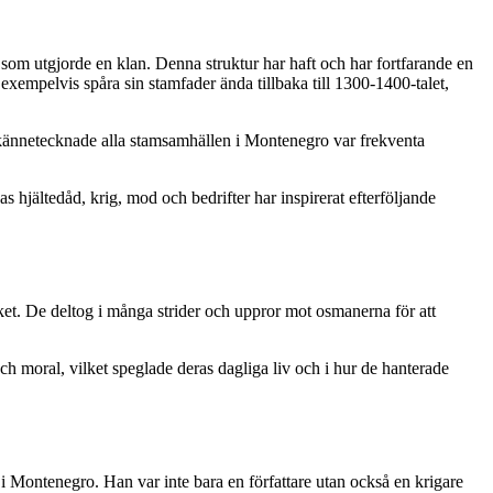
som utgjorde en klan. Denna struktur har haft och har fortfarande en
empelvis spåra sin stamfader ända tillbaka till 1300-1400-talet,
 kännetecknade alla stamsamhällen i Montenegro var frekventa
as hjältedåd, krig, mod och bedrifter har inspirerat efterföljande
et. De deltog i många strider och uppror mot osmanerna för att
h moral, vilket speglade deras dagliga liv och i hur de hanterade
n i Montenegro. Han var inte bara en författare utan också en krigare