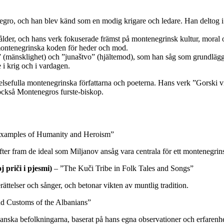
gro, och han blev känd som en modig krigare och ledare. Han deltog 
s ålder, och hans verk fokuserade främst på montenegrinsk kultur, moral 
ontenegrinska koden för heder och mod.
” (mänsklighet) och ”junaštvo” (hjältemod), som han såg som grundläg
 i krig och i vardagen.
lsefulla montenegrinska författarna och poeterna. Hans verk ”Gorski v
r också Montenegros furste-biskop.
xamples of Humanity and Heroism”
er fram de ideal som Miljanov ansåg vara centrala för ett montenegrin
priči i pjesmi)
– ”The Kuči Tribe in Folk Tales and Songs”
ttelser och sånger, och betonar vikten av muntlig tradition.
nd Customs of the Albanians”
banska befolkningarna, baserat på hans egna observationer och erfarenhe