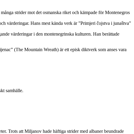
i många strider mot det osmanska riket och kämpade för Montenegros
och värderingar. Hans mest kända verk är ”Primjeri čojstva i junaštva”
gande värderingar i den montenegrinska kulturen. Han berättade
ijenac” (The Mountain Wreath) är ett episk diktverk som anses vara
skt samhälle.
ter. Trots att Miljanov hade häftiga strider med albaner beundrade