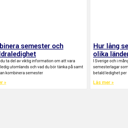
inera semester och
Hur lång s
ldraledighet
olika lände
du ta del av viktig information om att vara
I Sverige och i mån
aledig utomlands och vad du bör tänka på samt
semesterlagar som g
kan kombinera semester
betald ledighet per
r »
Läs mer »