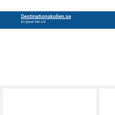
Destinationskollen.se
En tjänst från UG
Etikett: Semester
Hitta nyheter enligt vald kategori, ettiket eller författare.