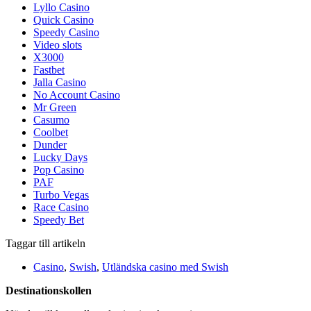
Lyllo Casino
Quick Casino
Speedy Casino
Video slots
X3000
Fastbet
Jalla Casino
No Account Casino
Mr Green
Casumo
Coolbet
Dunder
Lucky Days
Pop Casino
PAF
Turbo Vegas
Race Casino
Speedy Bet
Taggar till artikeln
Casino
,
Swish
,
Utländska casino med Swish
Destinationskollen