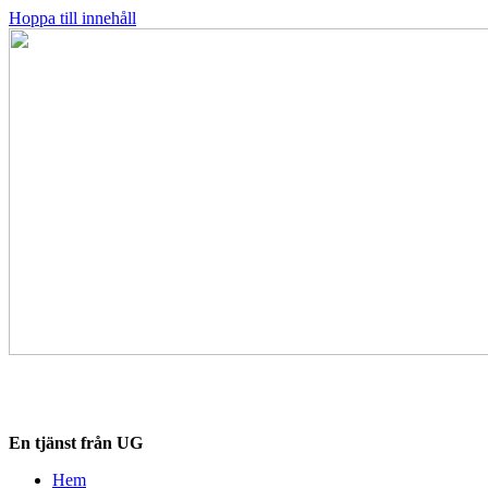
Hoppa till innehåll
Destinationskollen.se
En tjänst från UG
Hem