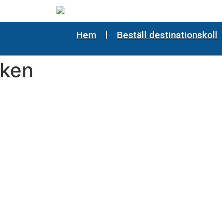
Hem
Beställ destinationskoll
rken