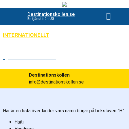
Destinationskollen.se
En tjänst från UG
Beställ destinationsko
INTERNATIONELLT
Länder som börjar på H
Publicerad:
2024-05-21
Destinationskollen
info@destinationskollen.se
Här är en lista över länder vars namn börjar på bokstaven ”H”:
Haiti
Honduras