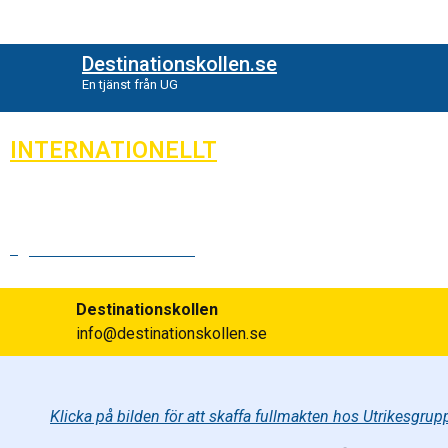
Destinationskollen.se
En tjänst från UG
INTERNATIONELLT
Fullmakt bil utomland
Publicerad:
2024-05-29
Destinationskollen
info@destinationskollen.se
Klicka på bilden för att skaffa fullmakten hos Utrikesgrup