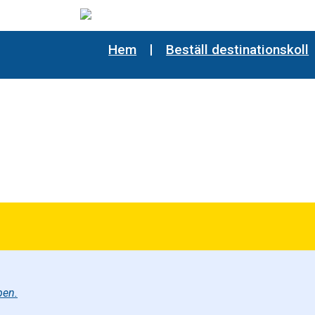
Hem
Beställ destinationskoll
s
pen.