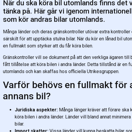
När du ska köra bil utomlands finns det v
tänka på. Här går vi igenom internationell
som kör andras bilar utomlands.
Många länder och deras gränskontroller utövar extra kontroller
särskilt för att upptäcka stulna bilar. När du kör en lånad bil uto
en fullmakt som styrker att du får köra bilen.
Gränskontroller vill se dokument på att den verkliga ägaren till bile
fått tillåtelse att köra bilen i andra länder. Detta tillstånd är en
utomlands och kan skaffas hos officiella Utrikesgruppen.
Varför behövs en fullmakt för 
annans bil?
Juridiska aspekter:
Många länger kräver att förare ska ku
köra bilen i andra länder. Länder vill bland annat minimera
bilar.
Import skatter:
Vissa länder vill kunna beskatta bilar som