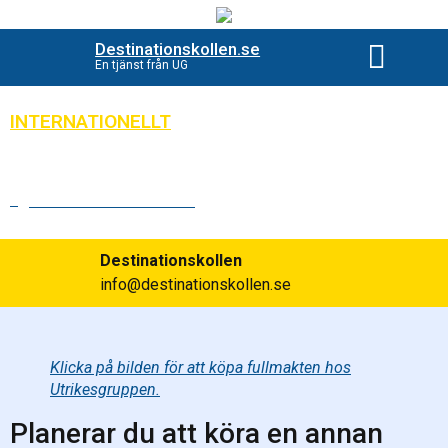
Destinationskollen.se
En tjänst från UG
Beställ destinationsko
INTERNATIONELLT
Fullmakt bil utomlands gratis
Publicerad:
2024-05-29
Destinationskollen
info@destinationskollen.se
Klicka på bilden för att köpa fullmakten hos
Utrikesgruppen.
Planerar du att köra en annan