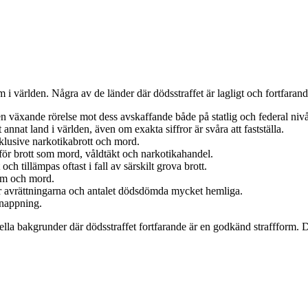
om i världen. Några av de länder där dödsstraffet är lagligt och fortfara
 en växande rörelse mot dess avskaffande både på statlig och federal nivå
annat land i världen, även om exakta siffror är svåra att fastställa.
nklusive narkotikabrott och mord.
 för brott som mord, våldtäkt och narkotikahandel.
ch tillämpas oftast i fall av särskilt grova brott.
ism och mord.
ler avrättningarna och antalet dödsdömda mycket hemliga.
dnappning.
ella bakgrunder där dödsstraffet fortfarande är en godkänd straffform. D