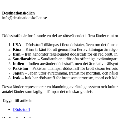
Destinationskollen
info@destinationskollen.se
Dödsstraffet är fortfarande en del av rättsväsendet i flera länder runt 
USA
– Dödsstraff tillämpas i flera delstater, även om det finns
Kina
– Kina är känt för att genomföra fler avrättningar än något 
Iran
– Iran genomför regelbundet dödsstraff för en rad brott, i
Saudiarabien
– Saudiarabien utför ofta offentliga avrättningar
Indien
– Indien använder dödsstraff, men det är relativt sällsynt o
Pakistan
– Pakistan tillämpar dödsstraff för brott såsom terror
Japan
– Japan utför avrättningar, främst för mordfall, och hål
Irak
– Irak har dödsstraff för brott som terrorism, mord och ki
Dessa länder representerar en blandning av rättsliga system och kultur
antalet länder som lagligt tillämpar det minskar gradvis.
Taggar till artikeln
Dödsstraff