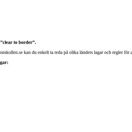
 ”clear to border”.
nskollen.se kan du enkelt ta reda på olika länders lagar och regler för at
ngar: