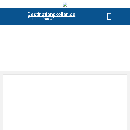
Destinationskollen.se
En tjänst från UG
Beställ destinationsko
Etikett: Safariresor
Hitta nyheter enligt vald kategori, ettiket eller författare.