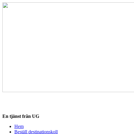
Hoppa
till
innehåll
Destinationskollen.se
En tjänst från UG
Hem
Beställ destinationskoll