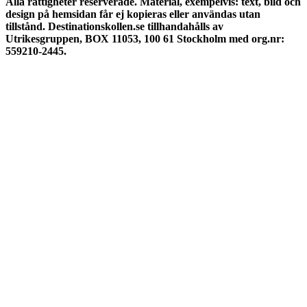
Alla rättigheter reserverade.
Material, exempelvis: text, bild och
design på hemsidan får ej kopieras eller användas utan
tillstånd. Destinationskollen.se tillhandahålls av
Utrikesgruppen, BOX 11053, 100 61 Stockholm med org.nr:
559210-2445.