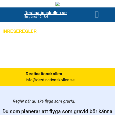
Destinationskollen.se
En tjänst från UG
Beställ destinationsko
INRESEREGLER
Ta reda på detta när du flyga som
gravid
Publicerad:
2023-09-08
Destinationskollen
info@destinationskollen.se
Regler när du ska flyga som gravid.
Du som planerar att flyga som gravid bör känna