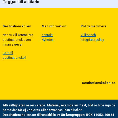
Taggar till artikeln
Destinationskollen
Mer information
Policy med mera
När du vill kontrollera
Kontakt
Villkor och
destinationskraven
Nyheter
integritetspolicy
innan avresa.
Beställ
destinationskoll
Destinationskollen.se
Alla rättigheter reserverade.
Material, exempelvis: text, bild och design på
hemsidan får ej kopieras eller användas utan tillstånd.
Destinationskollen.se tillhandahålls av Utrikesgruppen, BOX 11053, 100 61