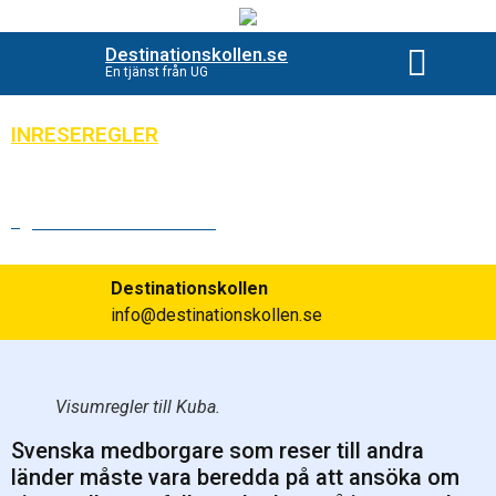
Destinationskollen.se
En tjänst från UG
Beställ destinationsko
INRESEREGLER
Skaffa visum till Kuba
Publicerad:
2023-10-08
Destinationskollen
info@destinationskollen.se
Visumregler till Kuba.
Svenska medborgare som reser till andra
länder måste vara beredda på att ansöka om