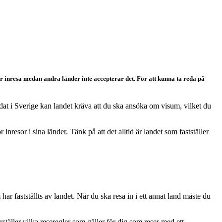
ör inresa medan andra länder inte accepterar det. För att kunna ta reda på
at i Sverige kan landet kräva att du ska ansöka om visum, vilket du
resor i sina länder. Tänk på att det alltid är landet som fastställer
har fastställts av landet. När du ska resa in i ett annat land måste du
ställer vilka reseregler som gäller för dig som reser med ett