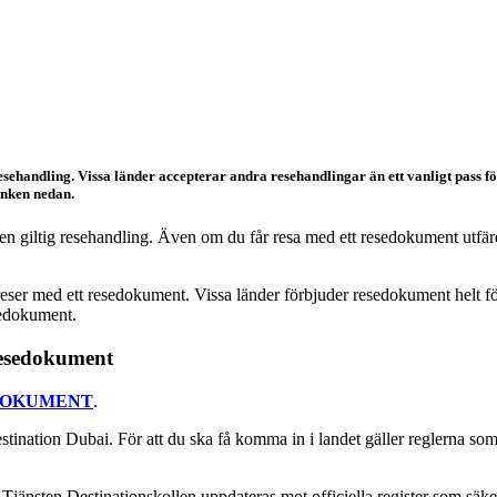
 resehandling. Vissa länder accepterar andra resehandlingar än ett vanligt pass f
änken nedan.
en giltig resehandling. Även om du får resa med ett resedokument utfärd
eser med ett resedokument. Vissa länder förbjuder resedokument helt för in
sedokument.
 resedokument
DOKUMENT
.
estination Dubai. För att du ska få komma in i landet gäller reglerna som 
. Tjänsten Destinationskollen uppdateras mot officiella register som säker