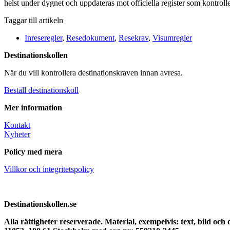
helst under dygnet och uppdateras mot officiella register som kontroller
Taggar till artikeln
Inreseregler
,
Resedokument
,
Resekrav
,
Visumregler
Destinationskollen
När du vill kontrollera destinationskraven innan avresa.
Beställ destinationskoll
Mer information
Kontakt
Nyheter
Policy med mera
Villkor och integritetspolicy
Destinationskollen.se
Alla rättigheter reserverade.
Material, exempelvis: text, bild och