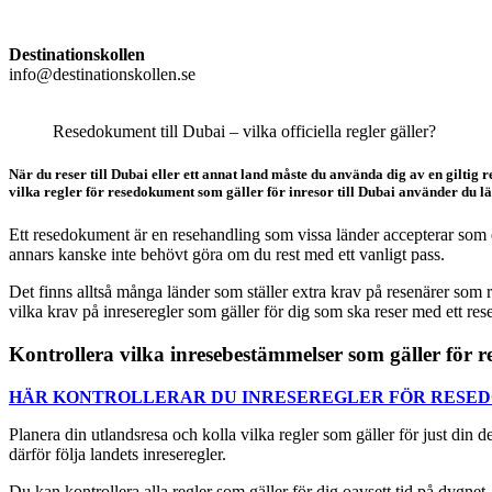
Destinationskollen
info@destinationskollen.se
Resedokument till Dubai – vilka officiella regler gäller?
När du reser till Dubai eller ett annat land måste du använda dig av en giltig
vilka regler för resedokument som gäller för inresor till Dubai använder du l
Ett resedokument är en resehandling som vissa länder accepterar som 
annars kanske inte behövt göra om du rest med ett vanligt pass.
Det finns alltså många länder som ställer extra krav på resenärer som r
vilka krav på inreseregler som gäller för dig som ska reser med ett re
Kontrollera vilka inresebestämmelser som gäller för
HÄR KONTROLLERAR DU INRESEREGLER FÖR RESE
Planera din utlandsresa och kolla vilka regler som gäller för just din d
därför följa landets inreseregler.
Du kan kontrollera alla regler som gäller för dig oavsett tid på dygnet