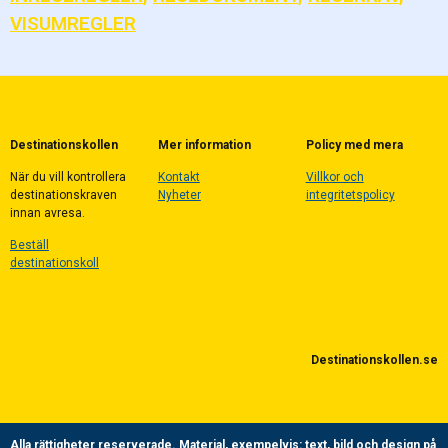
VISUMREGLER
Destinationskollen
Mer information
Policy med mera
När du vill kontrollera
Kontakt
Villkor och
destinationskraven
Nyheter
integritetspolicy
innan avresa.
Beställ
destinationskoll
Destinationskollen.se
Alla rättigheter reserverade.
Material, exempelvis: text, bild och design på