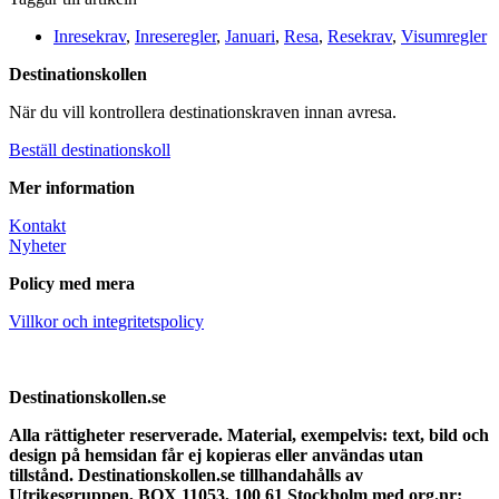
Inresekrav
,
Inreseregler
,
Januari
,
Resa
,
Resekrav
,
Visumregler
Destinationskollen
När du vill kontrollera destinationskraven innan avresa.
Beställ destinationskoll
Mer information
Kontakt
Nyheter
Policy med mera
Villkor och integritetspolicy
Destinationskollen.se
Alla rättigheter reserverade.
Material, exempelvis: text, bild och
design på hemsidan får ej kopieras eller användas utan
tillstånd. Destinationskollen.se tillhandahålls av
Utrikesgruppen, BOX 11053, 100 61 Stockholm med org.nr: