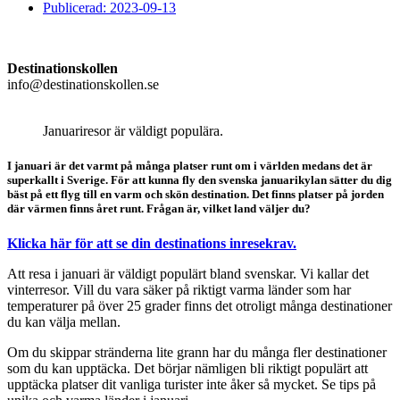
Publicerad:
2023-09-13
Destinationskollen
info@destinationskollen.se
Januariresor är väldigt populära.
I januari är det varmt på många platser runt om i världen medans det är
superkallt i Sverige. För att kunna fly den svenska januarikylan sätter du dig
bäst på ett flyg till en varm och skön destination. Det finns platser på jorden
där värmen finns året runt. Frågan är, vilket land väljer du?
Klicka här för att se din destinations inresekrav.
Att resa i januari är väldigt populärt bland svenskar. Vi kallar det
vinterresor. Vill du vara säker på riktigt varma länder som har
temperaturer på över 25 grader finns det otroligt många destinationer
du kan välja mellan.
Om du skippar stränderna lite grann har du många fler destinationer
som du kan upptäcka. Det börjar nämligen bli riktigt populärt att
upptäcka platser dit vanliga turister inte åker så mycket. Se tips på