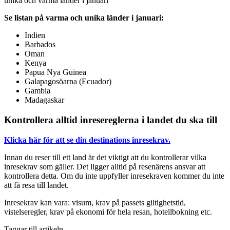
unika och varma länder i januari
Se listan på varma och unika länder i januari:
Indien
Barbados
Oman
Kenya
Papua Nya Guinea
Galapagosöarna (Ecuador)
Gambia
Madagaskar
Kontrollera alltid inresereglerna i landet du ska till
Klicka här för att se din destinations inresekrav.
Innan du reser till ett land är det viktigt att du kontrollerar vilka
inresekrav som gäller. Det ligger alltid på resenärens ansvar att
kontrollera detta. Om du inte uppfyller inresekraven kommer du inte
att få resa till landet.
Inresekrav kan vara: visum, krav på passets giltighetstid,
vistelseregler, krav på ekonomi för hela resan, hotellbokning etc.
Taggar till artikeln