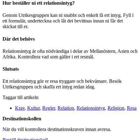
Hur beställer ni ett relationsintyg?
Genom
Utrikesgruppen
kan ni snabbt och enkelt få ert intyg. Fyll i
ett formulär, underteckna och låt det bevittnas innan ni får det
skickat till er.
Där det behövs
Relationsintyg är ofta nödvändiga i delar av Mellanöstern, Asien och
Afrika. Kontrollera vad som gäller i ert resmål.
Slutsats
Ett relationsintyg gör er resa tryggare och bekvämare. Besök
Utrikesgruppen
och skaffa ert intyg redan idag.
Taggar till artikeln
Krav
,
Kultur
,
Regler
,
Relation
,
Relationsintyg
,
Religion
,
Resa
Destinationskollen
När du vill kontrollera destinationskraven innan avresa.
Beställ destinationskoll