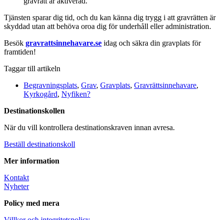
gravrätt är aktiverad.
Tjänsten sparar dig tid, och du kan känna dig trygg i att gravrätten är
skyddad utan att behöva oroa dig för underhåll eller administration.
Besök
gravrattsinnehavare.se
idag och säkra din gravplats för
framtiden!
Taggar till artikeln
Begravningsplats
,
Grav
,
Gravplats
,
Gravrättsinnehavare
,
Kyrkogård
,
Nyfiken?
Destinationskollen
När du vill kontrollera destinationskraven innan avresa.
Beställ destinationskoll
Mer information
Kontakt
Nyheter
Policy med mera
Villkor och integritetspolicy