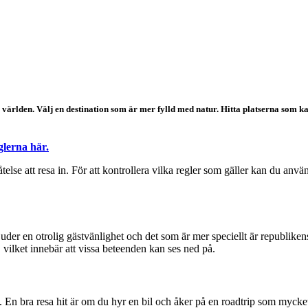
 världen. Välj en destination som är mer fylld med natur. Hitta platserna som ka
glerna här.
låtelse att resa in. För att kontrollera vilka regler som gäller kan du anv
der en otrolig gästvänlighet och det som är mer speciellt är republike
, vilket innebär att vissa beteenden kan ses ned på.
slå. En bra resa hit är om du hyr en bil och åker på en roadtrip som myc