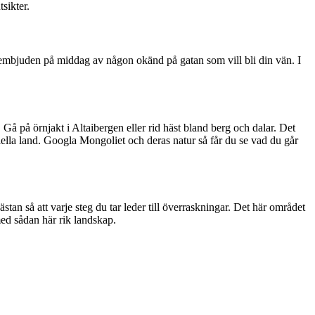
sikter.
r hembjuden på middag av någon okänd på gatan som vill bli din vän. I
Gå på örnjakt i Altaibergen eller rid häst bland berg och dalar. Det
eciella land. Googla Mongoliet och deras natur så får du se vad du går
stan så att varje steg du tar leder till överraskningar. Det här området
med sådan här rik landskap.