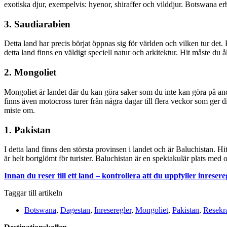
exotiska djur, exempelvis: hyenor, shiraffer och vilddjur. Botswana e
3. Saudiarabien
Detta land har precis börjat öppnas sig för världen och vilken tur det
detta land finns en väldigt speciell natur och arkitektur. Hit måste du å
2. Mongoliet
Mongoliet är landet där du kan göra saker som du inte kan göra på andr
finns även motocross turer från några dagar till flera veckor som ger di
miste om.
1. Pakistan
I detta land finns den största provinsen i landet och är Baluchistan. Hi
är helt bortglömt för turister. Baluchistan är en spektakulär plats med
Innan du reser till ett land – kontrollera att du uppfyller inresere
Taggar till artikeln
Botswana
,
Dagestan
,
Inreseregler
,
Mongoliet
,
Pakistan
,
Resekr