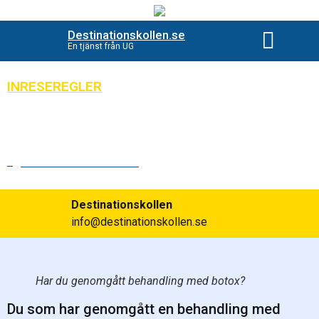
Destinationskollen.se
En tjänst från UG
Beställ destinationsko
INRESEREGLER
Kan man flyga efter botox eller
fillers?
Publicerad:
2023-09-13
Destinationskollen
info@destinationskollen.se
Har du genomgått behandling med botox?
Du som har genomgått en behandling med