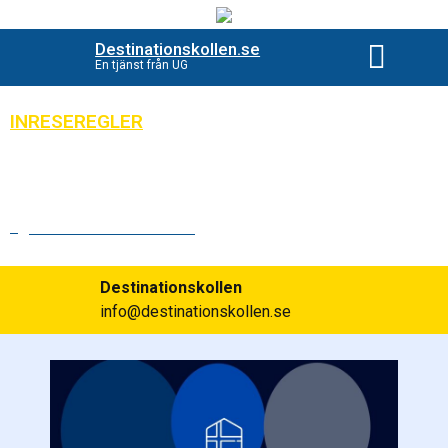
Destinationskollen.se
En tjänst från UG
Beställ destinationsko
INRESEREGLER
Främlingspass till Cypern – se
inresereglerna här
Publicerad:
2023-10-11
Destinationskollen
info@destinationskollen.se