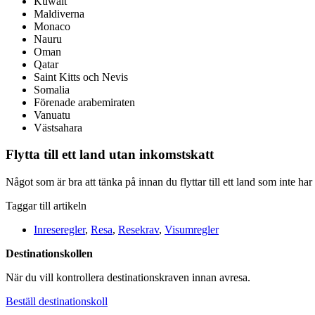
Kuwait
Maldiverna
Monaco
Nauru
Oman
Qatar
Saint Kitts och Nevis
Somalia
Förenade arabemiraten
Vanuatu
Västsahara
Flytta till ett land utan inkomstskatt
Något som är bra att tänka på innan du flyttar till ett land som inte ha
Taggar till artikeln
Inreseregler
,
Resa
,
Resekrav
,
Visumregler
Destinationskollen
När du vill kontrollera destinationskraven innan avresa.
Beställ destinationskoll