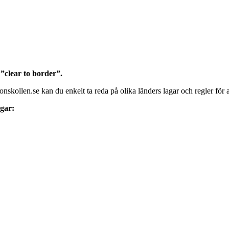
 ”clear to border”.
nskollen.se kan du enkelt ta reda på olika länders lagar och regler för at
ngar: