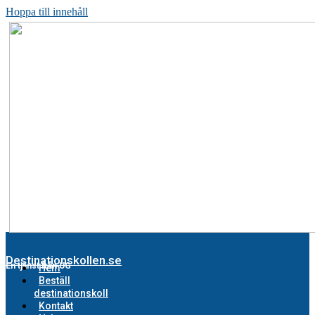
Hoppa till innehåll
Destinationskollen.se
En tjänst från UG
Hem
Beställ
destinationskoll
Kontakt