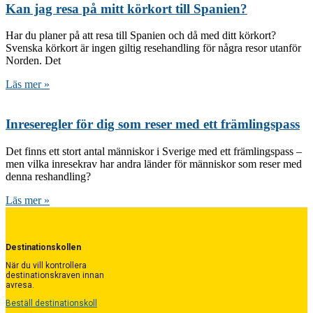
Kan jag resa på mitt körkort till Spanien?
Har du planer på att resa till Spanien och då med ditt körkort?
Svenska körkort är ingen giltig resehandling för några resor utanför
Norden. Det
Läs mer »
Inreseregler för dig som reser med ett främlingspass
Det finns ett stort antal människor i Sverige med ett främlingspass –
men vilka inresekrav har andra länder för människor som reser med
denna reshandling?
Läs mer »
Destinationskollen
När du vill kontrollera
destinationskraven innan
avresa.
Beställ destinationskoll