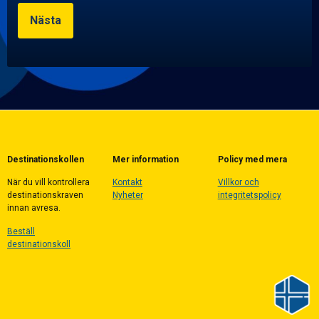
Destinationskollen
Mer information
Policy med mera
När du vill kontrollera
Kontakt
Villkor och
destinationskraven
Nyheter
integritetspolicy
innan avresa.
Beställ
destinationskoll