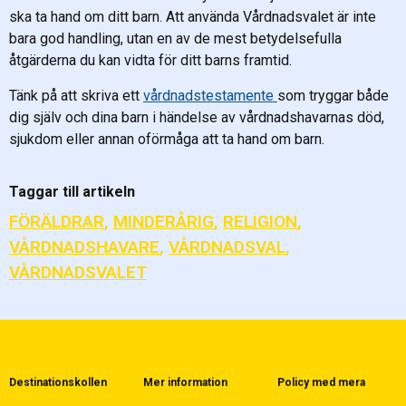
ska ta hand om ditt barn. Att använda Vårdnadsvalet är inte
bara god handling, utan en av de mest betydelsefulla
åtgärderna du kan vidta för ditt barns framtid.
Tänk på att skriva ett
vårdnadstestamente
som tryggar både
dig själv och dina barn i händelse av vårdnadshavarnas död,
sjukdom eller annan oförmåga att ta hand om barn.
Taggar till artikeln
FÖRÄLDRAR
,
MINDERÅRIG
,
RELIGION
,
VÅRDNADSHAVARE
,
VÅRDNADSVAL
,
VÅRDNADSVALET
Destinationskollen
Mer information
Policy med mera