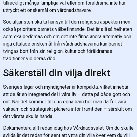
tillräckligt många lämpliga val eller om föräldrarna inte har
uttryckt ett önskemål om vårdnadshavare.
Socialtjänsten ska ta hänsyn till den religiösa aspekten men
också prioritera barnets välbefinnande. Det är alltså helheten
som ska bedömas och om det inte finns andra alternativ och
inga uttalade önskemål från vårdnadshavarna kan barnet
tvingas bort från sin religion, kultur och föräldrarnas
traditioner vid deras död.
Säkerställ din vilja direkt
Sveriges lagar och myndigheter är kompakta, vilket innebär
att de är en integrerad del i våra liv – detta på både gott och
ont. När det kommer till ens egna barn bör man därför vara
vaksam och strategiskt planera inför framtiden – särskilt om
det värsta skulle hända.
Dokumentera allt redan idag hos Vårdnadsvalet. Om du skulle
avlida är det redan för sent att yttra din vilja över vem du vill